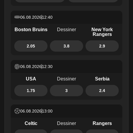
06.08.2026
12:40
Boston Bruins
Dessiner
New York
Rangers
2.05
3.8
2.9
06.08.2026
12:30
USA
Dessiner
Serbia
1.75
3
2.4
06.08.2026
13:00
Celtic
Dessiner
Rangers