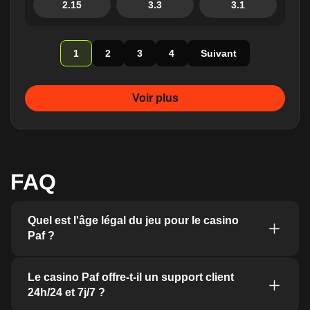
2.15
3.3
3.1
1
2
3
4
Suivant
Voir plus
FAQ
Quel est l'âge légal du jeu pour le casino
Paf ?
Le casino Paf offre-t-il un support client
24h/24 et 7j/7 ?