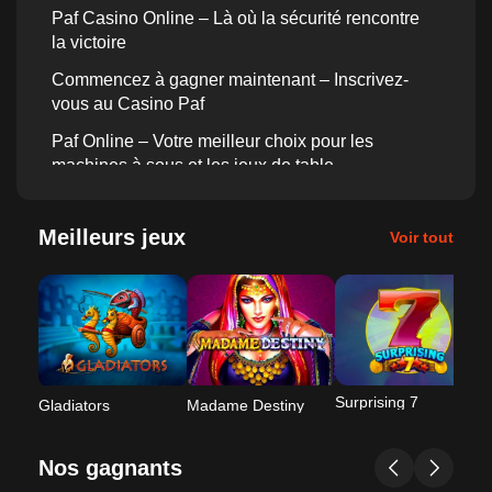
Paf Casino Online – Là où la sécurité rencontre
la victoire
Commencez à gagner maintenant – Inscrivez-
vous au Casino Paf
Paf Online – Votre meilleur choix pour les
machines à sous et les jeux de table
Rejoignez les tables de concessionnaires en
direct sur Paf Online
Meilleurs jeux
Voir tout
Plongez dans l'excitation des tours gratuits au
casino Paf France
Maximisez votre jeu avec les bonus généreux de
Paf Casino
Votre expérience de jeu de confiance au casino
Surprising 7
Gladiators
Madame Destiny
L
en ligne Paf
Financez facilement votre jeu au Casino Paf
Nos gagnants