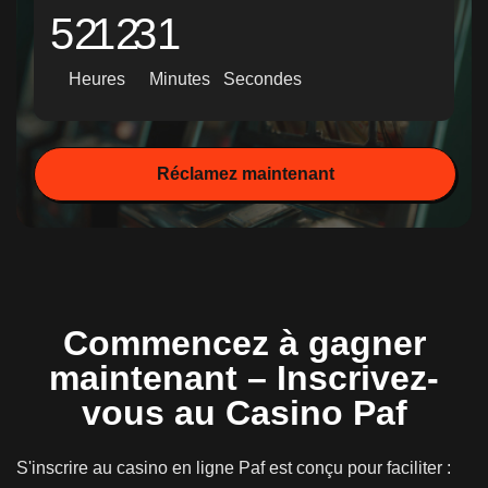
52
12
31
Heures
Minutes
Secondes
Réclamez maintenant
Commencez à gagner
maintenant – Inscrivez-
vous au Casino Paf
S'inscrire au casino en ligne Paf est conçu pour faciliter :