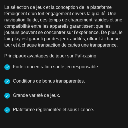
La sélection de jeux et la conception de la plateforme
témoignent d’un fort engagement envers la qualité. Une
navigation fluide, des temps de chargement rapides et une
compatibilité entre les appareils garantissent que les
joueurs peuvent se concentrer sur l'expérience. De plus, le
fair-play est garanti par des jeux audités, offrant à chaque
tour et à chaque transaction de cartes une transparence.
Principaux avantages de jouer sur Paf-casino :
Forte concentration sur le jeu responsable.
Conditions de bonus transparentes.
Grande variété de jeux.
Plateforme réglementée et sous licence.