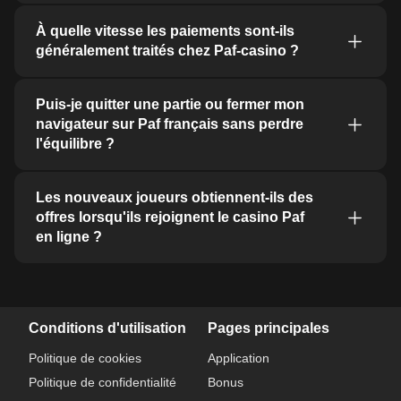
À quelle vitesse les paiements sont-ils
généralement traités chez Paf-casino ?
Puis-je quitter une partie ou fermer mon
navigateur sur Paf français sans perdre
l'équilibre ?
Les nouveaux joueurs obtiennent-ils des
offres lorsqu'ils rejoignent le casino Paf
en ligne ?
Conditions d'utilisation
Pages principales
Politique de cookies
Application
Politique de confidentialité
Bonus