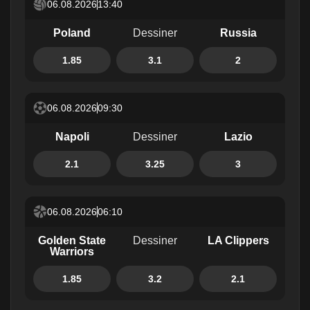
06.08.2026
13:40
Poland
Dessiner
Russia
1.85
3.1
2
06.08.2026
09:30
Napoli
Dessiner
Lazio
2.1
3.25
3
06.08.2026
06:10
Golden State
Dessiner
LA Clippers
Warriors
1.85
3.2
2.1