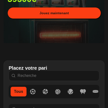
Jouez maintenant
Placez votre pari
Tous