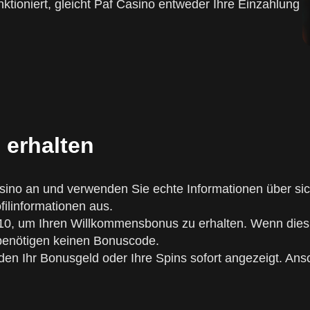
unktioniert, gleicht Paf Casino entweder Ihre Einzahlung
 erhalten
sino an und verwenden Sie echte Informationen über sich
ofilinformationen aus.
0, um Ihren Willkommensbonus zu erhalten. Wenn dies f
benötigen keinen Bonuscode.
den Ihr Bonusgeld oder Ihre Spins sofort angezeigt. Ans