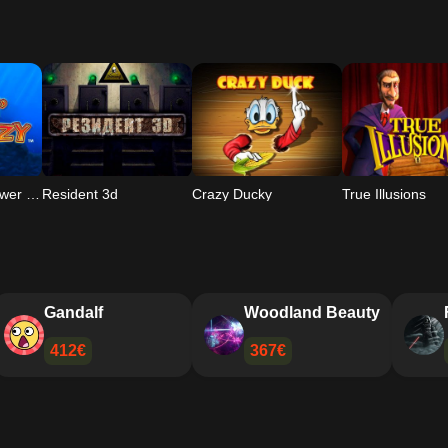
Fishin Frenzy Power 4 Slots
Resident 3d
Crazy Ducky
True Illusions
Varimatos
Gandalf
107€
412€