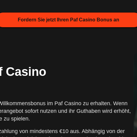
Fordern Sie jetzt Ihren Paf Casino Bonus an
f Casino
n Willkommensbonus im Paf Casino zu erhalten. Wenn
rangebot sofort nutzen und ihr Guthaben wird erhöht,
e zu spielen.
nzahlung von mindestens €10 aus. Abhängig von der