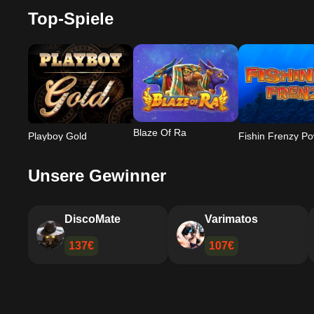
Boni und Aktionen für treue Kunden im Paf Casino
Top-Spiele
VIP- und Treuegeschäfte
Boni und Spielerlebnis für mobile Benutzer
So erhalten Sie mobile Casino-Boni
Übersicht der Paf Casino Boni
Blaze Of Ra
Playboy Gold
Unsere Gewinner
Lang
DiscoMate
22€
137€