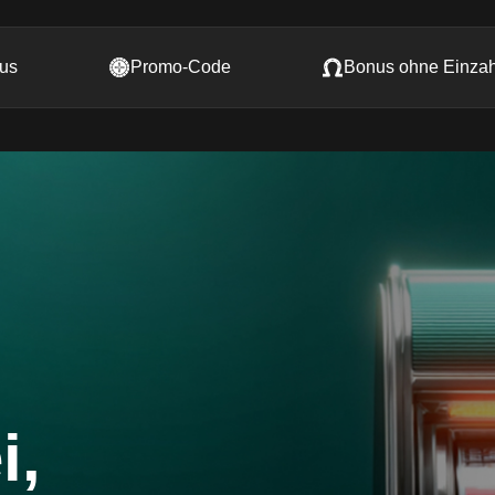
us
Promo-Code
Bonus ohne Einza
i,