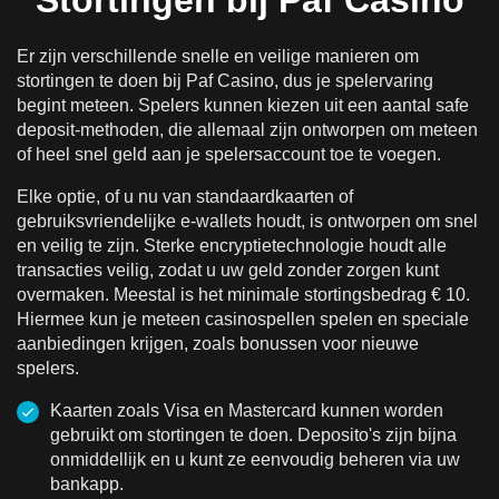
Stortingen bij Paf Casino
Er zijn verschillende snelle en veilige manieren om
stortingen te doen bij Paf Casino, dus je spelervaring
begint meteen. Spelers kunnen kiezen uit een aantal safe
deposit-methoden, die allemaal zijn ontworpen om meteen
of heel snel geld aan je spelersaccount toe te voegen.
Elke optie, of u nu van standaardkaarten of
gebruiksvriendelijke e-wallets houdt, is ontworpen om snel
en veilig te zijn. Sterke encryptietechnologie houdt alle
transacties veilig, zodat u uw geld zonder zorgen kunt
overmaken. Meestal is het minimale stortingsbedrag € 10.
Hiermee kun je meteen casinospellen spelen en speciale
aanbiedingen krijgen, zoals bonussen voor nieuwe
spelers.
Kaarten zoals Visa en Mastercard kunnen worden
gebruikt om stortingen te doen. Deposito's zijn bijna
onmiddellijk en u kunt ze eenvoudig beheren via uw
bankapp.