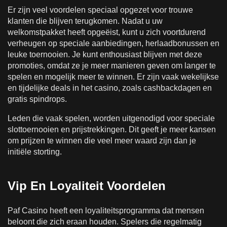
Er zijn veel voordelen speciaal opgezet voor trouwe
klanten die blijven terugkomen. Nadat u uw
welkomstpakket heeft opgeëist, kunt u zich voortdurend
verheugen op speciale aanbiedingen, herlaadbonussen en
leuke toernooien. Je kunt enthousiast blijven met deze
promoties, omdat ze je meer manieren geven om langer te
spelen en mogelijk meer te winnen. Er zijn vaak wekelijkse
en tijdelijke deals in het casino, zoals cashbackdagen en
gratis spindrops.
Leden die vaak spelen, worden uitgenodigd voor speciale
slottoernooien en prijstrekkingen. Dit geeft je meer kansen
om prijzen te winnen die veel meer waard zijn dan je
initiële storting.
Vip En Loyaliteit Voordelen
Paf Casino heeft een loyaliteitsprogramma dat mensen
beloont die zich eraan houden. Spelers die regelmatig