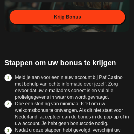
Krijg Bonus
Stappen om uw bonus te krijgen
Meld je aan voor een nieuw account bij Paf Casino
met behulp van echte informatie over jezelf. Zorg
ervoor dat uw e-mailadres correct is en vul alle
profielgegevens in waar om wordt gevraagd.
Doe een storting van minimaal € 10 om uw
welkomstbonus te ontvangen. Als dit niet staat voor
Nederland, accepteer dan de bonus in de pop-up of in
uw account. Je hebt geen bonuscode nodig.
Nadat u deze stappen hebt gevolgd, verschijnt uw