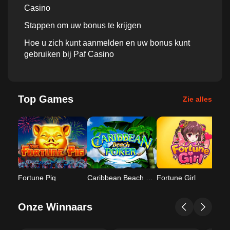
Casino
Stappen om uw bonus te krijgen
Hoe u zich kunt aanmelden en uw bonus kunt
gebruiken bij Paf Casino
Hoe u uw bonus kunt registreren en gebruiken:
stap voor stap
Top Games
Zie alles
Stortingen bij Paf Casino
Opties voor opnames en snelle uitbetalingen
Stortingsbonusvoorwaarden en inzetvereisten bij
Paf Casino
Bonussen En Promoties Voor Trouwe Klanten Bij
Paf Casino
D
Fortune Pig
Caribbean Beach Poker
Fortune Girl
Vip En Loyaliteit Voordelen
Onze Winnaars
Bonussen En Speelervaring Voor Mobiele
Gebruikers