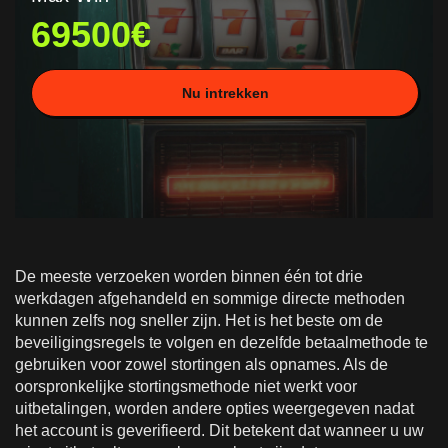
69500€
Nu intrekken
De meeste verzoeken worden binnen één tot drie
werkdagen afgehandeld en sommige directe methoden
kunnen zelfs nog sneller zijn. Het is het beste om de
beveiligingsregels te volgen en dezelfde betaalmethode te
gebruiken voor zowel stortingen als opnames. Als de
oorspronkelijke stortingsmethode niet werkt voor
uitbetalingen, worden andere opties weergegeven nadat
het account is geverifieerd. Dit betekent dat wanneer u uw