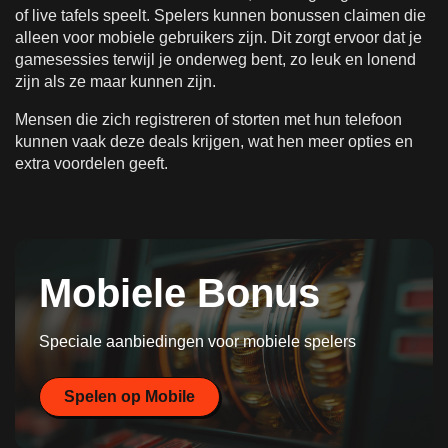
of live tafels speelt. Spelers kunnen bonussen claimen die
alleen voor mobiele gebruikers zijn. Dit zorgt ervoor dat je
gamesessies terwijl je onderweg bent, zo leuk en lonend
zijn als ze maar kunnen zijn.
Mensen die zich registreren of storten met hun telefoon
kunnen vaak deze deals krijgen, wat hen meer opties en
extra voordelen geeft.
Mobiele Bonus
Speciale aanbiedingen voor mobiele spelers
Spelen op Mobile