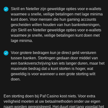
Skrill en Neteller zijn geweldige opties voor e-wallets
waarmee u snelle, veilige betalingen met lage minima
kunt doen. Voor mensen die hun gaming accounts
gescheiden willen houden van hun bankrekeningen,
zijn Skrill en Neteller geweldige opties voor e-wallets
waarmee je snelle, veilige betalingen kunt doen met
lage minima.
Voor grotere bedragen kun je direct geld versturen
tussen banken. Stortingen gedaan door middel van
een bankoverschrijving kan iets langer duren, maar het
maximale bedrag dat u kunt storten is hoger, wat
geweldig is voor wanneer u een grote storting wilt
doen.
Een storting doen bij Paf Casino kost niets. Voor extra
veiligheid moeten al uw betaalmethoden onder uw eigen
naam worden geregistreerd. Het duurt niet lang voordat het