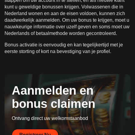
stappen om uw account in te stellen, en als nieuwe klant
kunt u geweldige bonussen krijgen. Volwassenen die in
Nederland wonen en aan de eisen voldoen, kunnen zich
daadwerkelijk aanmelden. Om uw bonus te krijgen, moet u
nauwkeurige informatie over uzelf geven en soms moet uw
Nederlands of betaalmethode worden gecontroleerd.
Bonus activatie is eenvoudig en kan tegelijkertijd met je
eerste storting of kort na bevestiging van je profiel.
Aanmelden en
bonus claimen
Ontvang direct uw welkomstaanbod
Registreer Nu