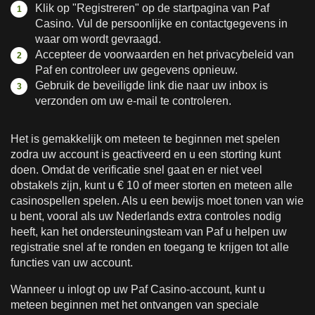
Klik op "Registreren" op de startpagina van Paf
Casino. Vul de persoonlijke en contactgegevens in
waar om wordt gevraagd.
Accepteer de voorwaarden en het privacybeleid van
Paf en controleer uw gegevens opnieuw.
Gebruik de beveiligde link die naar uw inbox is
verzonden om uw e-mail te controleren.
Het is gemakkelijk om meteen te beginnen met spelen
zodra uw account is geactiveerd en u een storting kunt
doen. Omdat de verificatie snel gaat en er niet veel
obstakels zijn, kunt u € 10 of meer storten en meteen alle
casinospellen spelen. Als u een bewijs moet tonen van wie
u bent, vooral als uw Nederlands extra controles nodig
heeft, kan het ondersteuningsteam van Paf u helpen uw
registratie snel af te ronden en toegang te krijgen tot alle
functies van uw account.
Wanneer u inlogt op uw Paf Casino-account, kunt u
meteen beginnen met het ontvangen van speciale