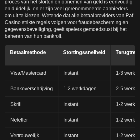
proces van het storten en opnemen van geld is eenvoudig
en duidelijk, en er zijn veel gerenommeerde aanbieders
om uit te kiezen. Wetende dat alle betaalproviders van Paf
Casino strikte regels volgen voor fraudebescherming en
gegevensbeveiliging, geeft spelers gemoedsrust bij het
beheren van hun bankroll.
Betaalmethode
Stortingssnelheid
Terugtrek
Visa/Mastercard
Instant
1-3 werkd
Bankoverschrijving
1-2 werkdagen
2-5 werkd
Skrill
Instant
1-2 werkd
Neteller
Instant
1-2 werkd
Vertrouwelijk
Instant
1-2 werkd