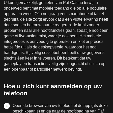
U kunt gemakkelijk genieten van Paf Casino terwijl u
onderweg bent met mobiele toegang die op alle populaire
apparaten werkt. Of u nu graag een smartphone of tablet
gebruikt, de site zorgt ervoor dat u een vlotte ervaring heeft
door snel en betrouwbaar te reageren. Je kunt zonder
problemen naar alle hoofdfuncties gaan, zodat je nooit een
game of live-action mist, waar je ook bent. Het mobiele
inlogproces is eenvoudig te gebruiken en ziet er precies
hetzelfde uit als de desktopversie, waardoor het nog
handiger is. Bij veilig sessiebeheer hoeft u uw gegevens
slechts één keer in te voeren. Dit betekent dat uw
gameplay en transacties veilig zijn, ongeacht of u zich op
een openbaar of particulier netwerk bevindt.
Hoe u zich kunt aanmelden op uw
telefoon
Open de browser van uw telefoon of de app (als deze
beschikbaar is) en ga naar de hoofdpagina van Paf