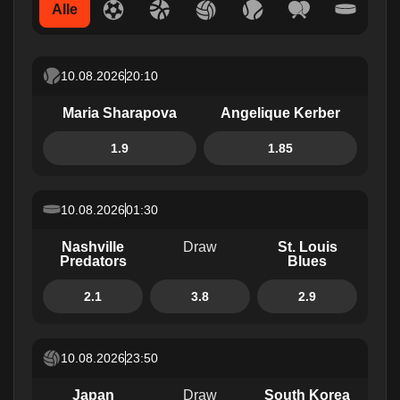
Alle
10.08.2026
20:10
Maria Sharapova
Angelique Kerber
1.9
1.85
10.08.2026
01:30
Nashville
Draw
St. Louis
Predators
Blues
2.1
3.8
2.9
10.08.2026
23:50
Japan
Draw
South Korea