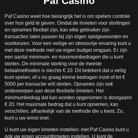
Paf Casino
Paf Casino weet hoe belangrijk het is om spelers controle
over hun geld te geven. Omdat de limieten voor stortingen
en opnames flexibel zijn, kan elke gebruiker zijn
transacties laten passen bij zijn eigen spelgewoonten en
voorkeuren. Voor een veilige en stressvrije ervaring kunt u
met deze methode met uw eigen budget omgaan. Er zijn
een aantal minimum- en maximumbedragen die u kunt
storten. De minimale storting voor de meeste
betaalmethoden is slechts € 10. Dit betekent dat u veilig
kunt spelen, of u nu graag kleine bedragen inzet of tot €
5000 per transactie wilt storten. Opnames zijn ook
onderworpen aan deze flexibele limieten. Het
minimumbedrag dat kan worden opgenomen is doorgaans
€ 20. Het maximale bedrag dat u kunt opnemen, kan
verschillen, afhankelijk van de methode die u kiest. Zo,
kunt u uw winst snel.
U kunt uw eigen limieten instellen: met Paf Casino kunt u
ook uw eigen accountlimieten instellen. U kunt de