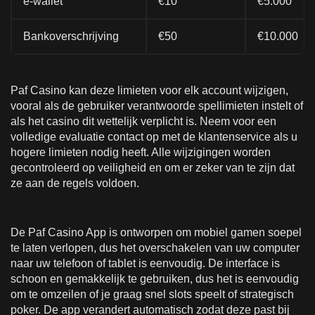
e-wallet
€10
€5.000
Bankoverschrijving
€50
€10.000
Paf Casino kan deze limieten voor elk account wijzigen,
vooral als de gebruiker verantwoorde spellimieten instelt of
als het casino dit wettelijk verplicht is. Neem voor een
volledige evaluatie contact op met de klantenservice als u
hogere limieten nodig heeft. Alle wijzigingen worden
gecontroleerd op veiligheid en om er zeker van te zijn dat
ze aan de regels voldoen.
De Paf Casino App is ontworpen om mobiel gamen soepel
te laten verlopen, dus het overschakelen van uw computer
naar uw telefoon of tablet is eenvoudig. De interface is
schoon en gemakkelijk te gebruiken, dus het is eenvoudig
om te omzeilen of je graag snel slots speelt of strategisch
poker. De app verandert automatisch zodat deze past bij