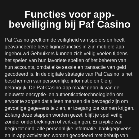
Functies voor app-
beveiliging bij Paf Casino
Paf Casino geeft om de veiligheid van spelers en heeft
geavanceerde beveiligingsfuncties in zijn mobiele app
ingebouwd Gebruikers kunnen zich veilig voelen tijdens
het spelen van hun favoriete spellen of het beheren van
hun accounts, omdat elke sessie en transactie van geld
gecodeerd is. In de digitale strategie van Paf Casino is het
beschermen van persoonlijke informatie en € erg
belangrijk. De Paf Casino-app maakt gebruik van de
nieuwste encryptie- en authenticatietechnologieën om
ervoor te zorgen dat alleen mensen die bevoegd zijn om
gevoelige gegevens te zien, er toegang toe kunnen krijgen.
Zolang deze stappen worden gezet, blijft je spel veilig
zonder onderbrekingen of vertragingen. Encryptie van
begin tot eind: alle persoonlijke informatie, bankgegevens
en in-app-activiteiten worden gecodeerd met behulp van