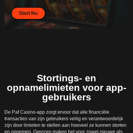
Stort Nu
Stortings- en
opnamelimieten voor app-
gebruikers
De Paf Casino-app zorgt ervoor dat alle financiële
transacties van zijn gebruikers veilig en verantwoordelijk
zijn door limieten te stellen aan hoeveel ze kunnen storten
en opnemen. Grenzen maken het voor zowel nieuwe als