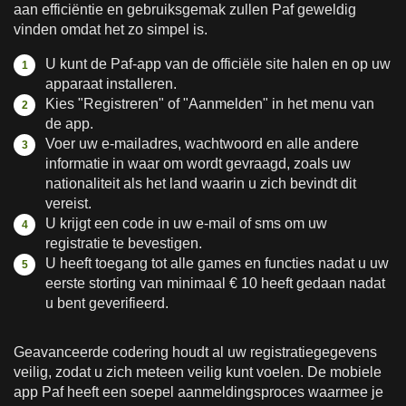
aan efficiëntie en gebruiksgemak zullen Paf geweldig
vinden omdat het zo simpel is.
U kunt de Paf-app van de officiële site halen en op uw
apparaat installeren.
Kies "Registreren" of "Aanmelden" in het menu van
de app.
Voer uw e-mailadres, wachtwoord en alle andere
informatie in waar om wordt gevraagd, zoals uw
nationaliteit als het land waarin u zich bevindt dit
vereist.
U krijgt een code in uw e-mail of sms om uw
registratie te bevestigen.
U heeft toegang tot alle games en functies nadat u uw
eerste storting van minimaal € 10 heeft gedaan nadat
u bent geverifieerd.
Geavanceerde codering houdt al uw registratiegegevens
veilig, zodat u zich meteen veilig kunt voelen. De mobiele
app Paf heeft een soepel aanmeldingsproces waarmee je