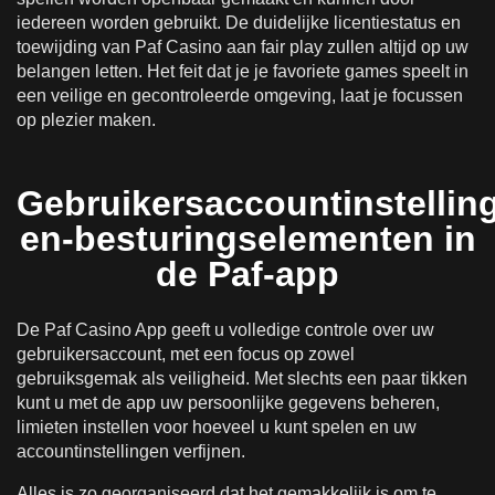
iedereen worden gebruikt. De duidelijke licentiestatus en
toewijding van Paf Casino aan fair play zullen altijd op uw
belangen letten. Het feit dat je je favoriete games speelt in
een veilige en gecontroleerde omgeving, laat je focussen
op plezier maken.
Gebruikersaccountinstellin
en-besturingselementen in
de Paf-app
De Paf Casino App geeft u volledige controle over uw
gebruikersaccount, met een focus op zowel
gebruiksgemak als veiligheid. Met slechts een paar tikken
kunt u met de app uw persoonlijke gegevens beheren,
limieten instellen voor hoeveel u kunt spelen en uw
accountinstellingen verfijnen.
Alles is zo georganiseerd dat het gemakkelijk is om te