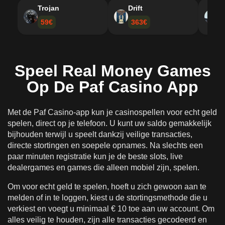
Trojan
Drift
M
59€
363€
Speel Real Money Games
Op De Paf Casino App
Met de Paf Casino-app kun je casinospellen voor echt geld
spelen, direct op je telefoon. U kunt uw saldo gemakkelijk
bijhouden terwijl u speelt dankzij veilige transacties,
directe stortingen en soepele opnames. Na slechts een
paar minuten registratie kun je de beste slots, live
dealergames en games die alleen mobiel zijn, spelen.
Om voor echt geld te spelen, hoeft u zich gewoon aan te
melden of in te loggen, kiest u de stortingsmethode die u
verkiest en voegt u minimaal € 10 toe aan uw account. Om
alles veilig te houden, zijn alle transacties gecodeerd en