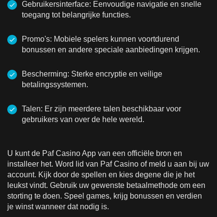
Gebruikersinterface: Eenvoudige navigatie en snelle
toegang tot belangrijke functies.
Promo's: Mobiele spelers kunnen voortdurend
bonussen en andere speciale aanbiedingen krijgen.
Bescherming: Sterke encryptie en veilige
betalingssystemen.
Talen: Er zijn meerdere talen beschikbaar voor
gebruikers van over de hele wereld.
U kunt de Paf Casino App van een officiële bron en
installeer het. Word lid van Paf Casino of meld u aan bij uw
account. Kijk door de spellen en kies degene die je het
leukst vindt. Gebruik uw gewenste betaalmethode om een
storting te doen. Speel games, krijg bonussen en verdien
je winst wanneer dat nodig is.