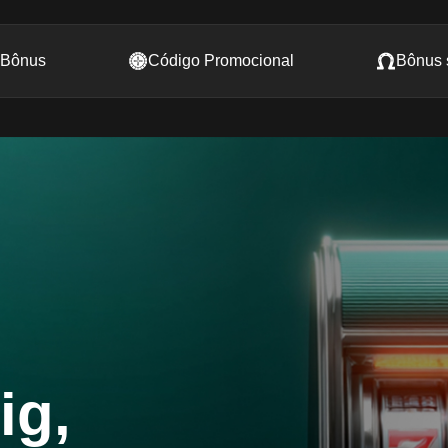
Bônus
Código Promocional
Bônus 
ig,