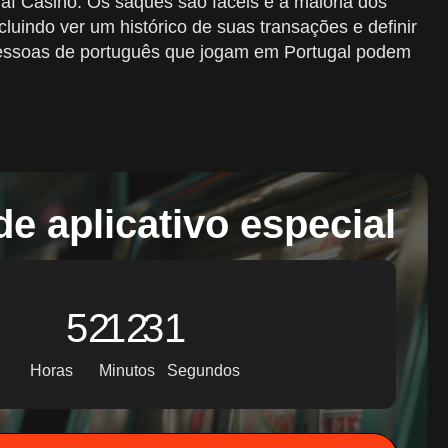
Paf Casino. Os saques são fáceis e a maioria dos
luindo ver um histórico de suas transações e definir
. Pessoas de português que jogam em Portugal podem
e aplicativo especial
52
12
30
Horas
Minutos
Segundos