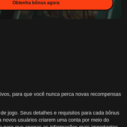
Obtenha bônus agora
ativos, para que você nunca perca novas recompensas
de jogo. Seus detalhes e requisitos para cada bônus
ara novos usuários criarem uma conta por meio do
ado para que apenas as informações mais importantes