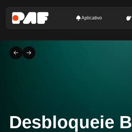
Aplicativo
Desbloqueie B