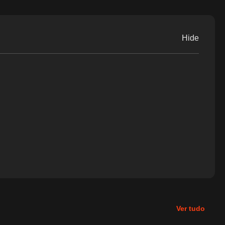
Hide
Ver tudo