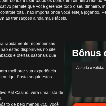
obter bônus e usar todos os bônus em dinheiro real do 
tivo permite que você gerencie todo o seu dinheiro, inc
dá controle total, não importa onde você esteja jogando
m as transações ainda mais fáceis.
berá rapidamente recompensas
não estão disponíveis no site
Bônus d
backs e ofertas sazonais que
A oferta é válida:
para melhorar sua experiência
antigo. Basta seguir estas
tivo Paf Casino, verá uma lista de
s.
epósito de pelo menos €10, você