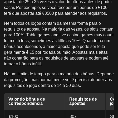
apostar de 25 a 35 vezes o valor do bônus antes de poder
sacar. Por exemplo, se você receber um bônus de €100,
terá que apostar até €3500 para atender aos requisitos.
Nem todos os jogos contam da mesma forma para o
requisito de aposta. Na maioria das vezes, os slots contam
para 100%. Table games and live casino games may count
for much less, sometimes as little as 10%. Quando há um
bônus acontecendo, a maior aposta que pode ser feita
geralmente é €5 por rodada ou mão. Apostas mais altas
não contarão para os requisitos de apostas e podem até
tornar o bônus inútil.
Há um limite de tempo para a maioria dos bônus. Depende
da promoção, mas normalmente você precisa atender aos
requisitos de jogo dentro de 14 a 30 dias.
Valor do bônus de
Requisitos de
Con
correspondência
apostas
jog
€100
30x
Slot