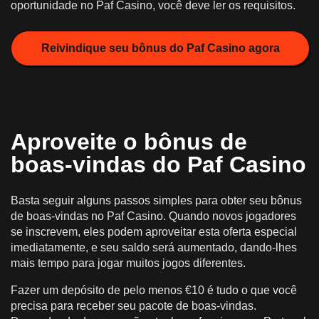
oportunidade no Paf Casino, você deve ler os requisitos.
Reivindique seu bônus do Paf Casino agora
Aproveite o bônus de
boas-vindas do Paf Casino
Basta seguir alguns passos simples para obter seu bônus
de boas-vindas no Paf Casino. Quando novos jogadores
se inscrevem, eles podem aproveitar esta oferta especial
imediatamente, e seu saldo será aumentado, dando-lhes
mais tempo para jogar muitos jogos diferentes.
Fazer um depósito de pelo menos €10 é tudo o que você
precisa para receber seu pacote de boas-vindas.