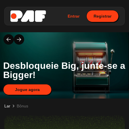
Entrar
Registrar
Desbloqueie Big, junte-se a
Bigger!
Jogue agora
Lar
Bônus