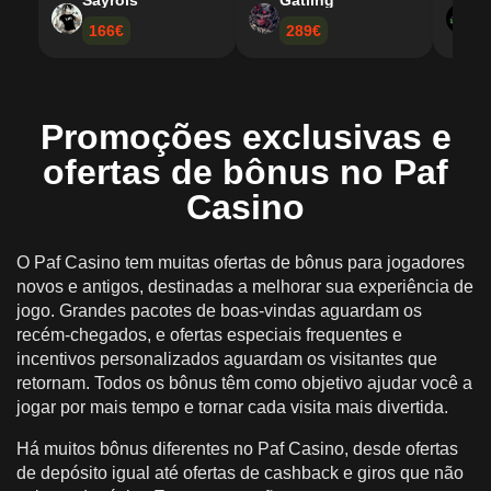
Sayrols
Gatling
N
166€
289€
Promoções exclusivas e
ofertas de bônus no Paf
Casino
O Paf Casino tem muitas ofertas de bônus para jogadores
novos e antigos, destinadas a melhorar sua experiência de
jogo. Grandes pacotes de boas-vindas aguardam os
recém-chegados, e ofertas especiais frequentes e
incentivos personalizados aguardam os visitantes que
retornam. Todos os bônus têm como objetivo ajudar você a
jogar por mais tempo e tornar cada visita mais divertida.
Há muitos bônus diferentes no Paf Casino, desde ofertas
de depósito igual até ofertas de cashback e giros que não