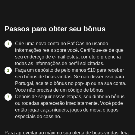
Passos para obter seu bônus
Crie uma nova conta no Paf Casino usando
informações reais sobre você. Certifique-se de que
seu endereço de e-mail esteja correto e preencha
todas as informações de perfil solicitadas.
Faça um depósito de pelo menos €10 para receber
seu bônus de boas-vindas. Se não disser isso para
Portugal, aceite o bônus no pop-up ou na sua conta.
Você não precisa de um código de bônus.
Depois de seguir essas etapas, seu dinheiro bônus
ou rodadas aparecerão imediatamente. Você pode
então jogar caça-níqueis, jogos de mesa e jogos
especiais do cassino.
Para aproveitar ao máximo sua oferta de boas-vindas, leia