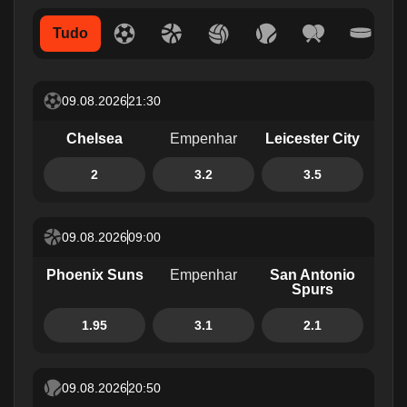
Tudo
09.08.2026
21:30
Chelsea
Empenhar
Leicester City
2
3.2
3.5
09.08.2026
09:00
Phoenix Suns
Empenhar
San Antonio
Spurs
1.95
3.1
2.1
09.08.2026
20:50