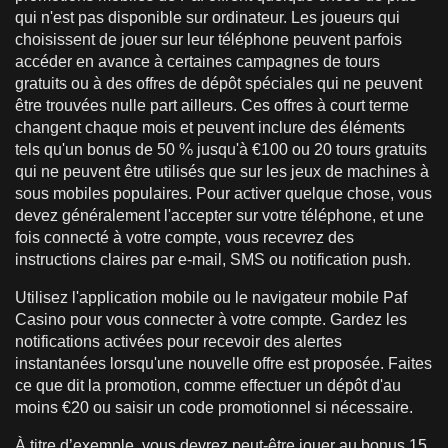
qui n'est pas disponible sur ordinateur. Les joueurs qui
choisissent de jouer sur leur téléphone peuvent parfois
accéder en avance à certaines campagnes de tours
gratuits ou à des offres de dépôt spéciales qui ne peuvent
être trouvées nulle part ailleurs. Ces offres à court terme
changent chaque mois et peuvent inclure des éléments
tels qu'un bonus de 50 % jusqu'à €100 ou 20 tours gratuits
qui ne peuvent être utilisés que sur les jeux de machines à
sous mobiles populaires. Pour activer quelque chose, vous
devez généralement l'accepter sur votre téléphone, et une
fois connecté à votre compte, vous recevrez des
instructions claires par e-mail, SMS ou notification push.
Utilisez l'application mobile ou le navigateur mobile Paf
Casino pour vous connecter à votre compte. Gardez les
notifications activées pour recevoir des alertes
instantanées lorsqu'une nouvelle offre est proposée. Faites
ce que dit la promotion, comme effectuer un dépôt d'au
moins €20 ou saisir un code promotionnel si nécessaire.
À titre d’exemple, vous devrez peut-être jouer au bonus 15