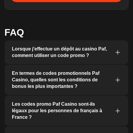
FAQ
Lorsque j'effectue un dépôt au casino Paf,
comment utiliser un code promo ?
En termes de codes promotionnels Paf
Casino, quelles sont les conditions de
bonus les plus importantes ?
Les codes promo Paf Casino sont-ils
légaux pour les personnes de français à
France ?