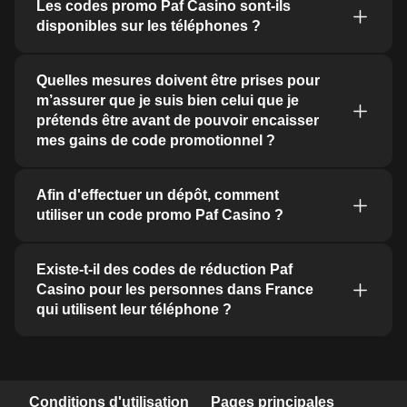
Les codes promo Paf Casino sont-ils
disponibles sur les téléphones ?
Quelles mesures doivent être prises pour
m’assurer que je suis bien celui que je
prétends être avant de pouvoir encaisser
mes gains de code promotionnel ?
Afin d'effectuer un dépôt, comment
utiliser un code promo Paf Casino ?
Existe-t-il des codes de réduction Paf
Casino pour les personnes dans France
qui utilisent leur téléphone ?
Conditions d'utilisation
Pages principales