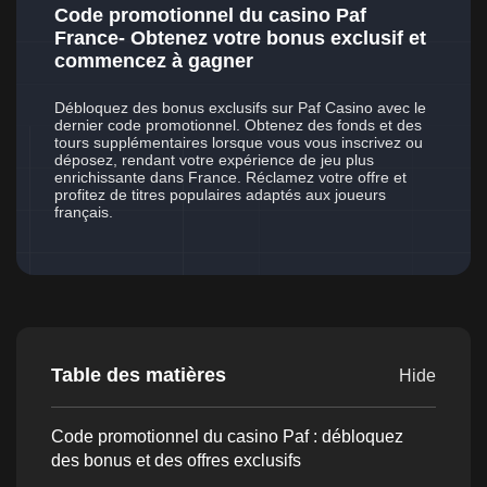
Code promotionnel du casino Paf
France- Obtenez votre bonus exclusif et
commencez à gagner
Débloquez des bonus exclusifs sur Paf Casino avec le
dernier code promotionnel. Obtenez des fonds et des
tours supplémentaires lorsque vous vous inscrivez ou
déposez, rendant votre expérience de jeu plus
enrichissante dans France. Réclamez votre offre et
profitez de titres populaires adaptés aux joueurs
français.
Table des matières
Hide
Code promotionnel du casino Paf : débloquez
des bonus et des offres exclusifs