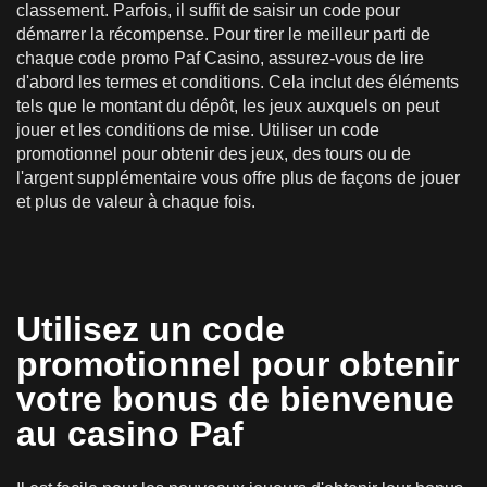
classement. Parfois, il suffit de saisir un code pour
démarrer la récompense. Pour tirer le meilleur parti de
chaque code promo Paf Casino, assurez-vous de lire
d'abord les termes et conditions. Cela inclut des éléments
tels que le montant du dépôt, les jeux auxquels on peut
jouer et les conditions de mise. Utiliser un code
promotionnel pour obtenir des jeux, des tours ou de
l'argent supplémentaire vous offre plus de façons de jouer
et plus de valeur à chaque fois.
Utilisez un code
promotionnel pour obtenir
votre bonus de bienvenue
au casino Paf