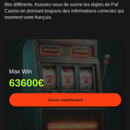
être différents. Assurez-vous de suivre les règles de Paf
Casino en donnant toujours des informations correctes qui
montrent votre français.
Max Win
63600€
Jouez maintenant