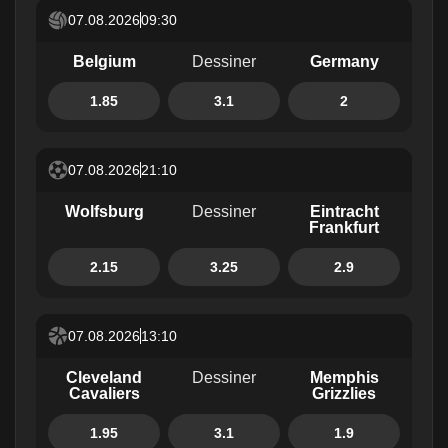
07.08.2026
09:30
Belgium
Dessiner
Germany
1.85
3.1
2
07.08.2026
21:10
Wolfsburg
Dessiner
Eintracht
Frankfurt
2.15
3.25
2.9
07.08.2026
13:10
Cleveland
Dessiner
Memphis
Cavaliers
Grizzlies
1.95
3.1
1.9