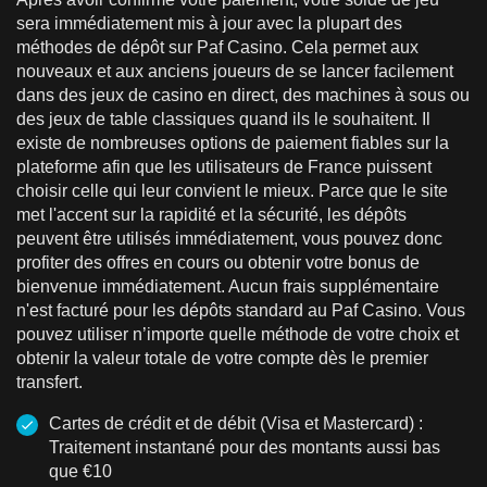
sera immédiatement mis à jour avec la plupart des
méthodes de dépôt sur Paf Casino. Cela permet aux
nouveaux et aux anciens joueurs de se lancer facilement
dans des jeux de casino en direct, des machines à sous ou
des jeux de table classiques quand ils le souhaitent. Il
existe de nombreuses options de paiement fiables sur la
plateforme afin que les utilisateurs de France puissent
choisir celle qui leur convient le mieux. Parce que le site
met l'accent sur la rapidité et la sécurité, les dépôts
peuvent être utilisés immédiatement, vous pouvez donc
profiter des offres en cours ou obtenir votre bonus de
bienvenue immédiatement. Aucun frais supplémentaire
n'est facturé pour les dépôts standard au Paf Casino. Vous
pouvez utiliser n’importe quelle méthode de votre choix et
obtenir la valeur totale de votre compte dès le premier
transfert.
Cartes de crédit et de débit (Visa et Mastercard) :
Traitement instantané pour des montants aussi bas
que €10