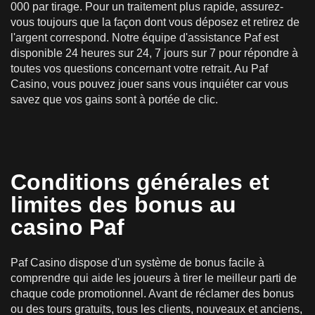
000 par tirage. Pour un traitement plus rapide, assurez-
vous toujours que la façon dont vous déposez et retirez de
l'argent correspond. Notre équipe d'assistance Paf est
disponible 24 heures sur 24, 7 jours sur 7 pour répondre à
toutes vos questions concernant votre retrait. Au Paf
Casino, vous pouvez jouer sans vous inquiéter car vous
savez que vos gains sont à portée de clic.
Conditions générales et
limites des bonus au
casino Paf
Paf Casino dispose d'un système de bonus facile à
comprendre qui aide les joueurs à tirer le meilleur parti de
chaque code promotionnel. Avant de réclamer des bonus
ou des tours gratuits, tous les clients, nouveaux et anciens,