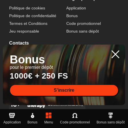
Politique de cookies
Application
Politique de confidentialité
Bonus
Termes et Conditions
Code promotionnel
Jeu responsable
Bonus sans dépôt
Contacts
+599 9 3746618
Bonus
info@pafcasino.net
pour le premier dépôt
Jouez la sécurité
1000€ + 250 FS
Si vous remarquez des symptômes de dépendance au jeu,
demandez l’aide d’un professionnel. Ce site Web est destiné
S'inscrire
aux utilisateurs âgés de 18 ans et plus.
Application
Bonus
Menu
Code promotionnel
Bonus sans dépôt