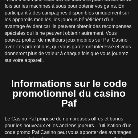
fois sur les machines à sous pour obtenir vos gains. En
participant à des campagnes disponibles uniquement sur
les appareils mobiles, les joueurs bénéficient d'un
avantage évident car ils peuvent obtenir des récompenses
spéciales qu'ils ne peuvent obtenir autrement. Vous
pouvez profiter de meilleurs jeux mobiles sur Paf Casino
avec ces promotions, qui vous garderont intéressé et vous
donneront plus de valeur à chaque fois que vous jouerez
sur votre appareil.
Informations sur le code
promotionnel du casino
Paf
Le Casino Paf propose de nombreuses offres et bonus
pour les nouveaux et les anciens joueurs. L'utilisation d'un
code promo Paf Casino peut vous apporter des avantages