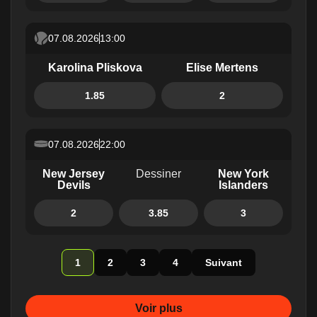
07.08.2026
13:00
Karolina Pliskova
Elise Mertens
1.85
2
07.08.2026
22:00
New Jersey
Dessiner
New York
Devils
Islanders
2
3.85
3
1
2
3
4
Suivant
Voir plus