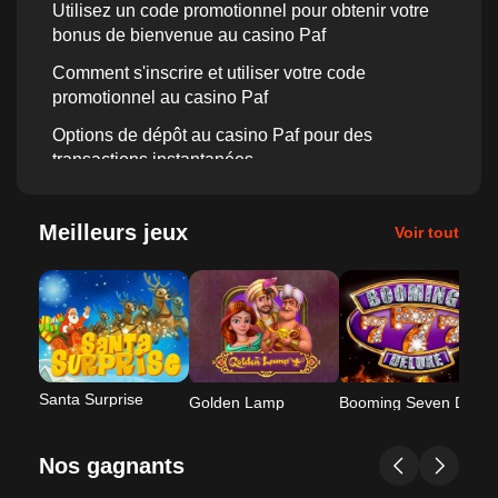
Utilisez un code promotionnel pour obtenir votre
bonus de bienvenue au casino Paf
Comment s'inscrire et utiliser votre code
promotionnel au casino Paf
Options de dépôt au casino Paf pour des
transactions instantanées
Retraits rapides et sûrs au casino Paf
Meilleurs jeux
Voir tout
Conditions générales et limites des bonus au
casino Paf
Bonus et promotions uniquement sur mobile
réservés aux joueurs du casino Paf
Informations sur le code promotionnel du casino
Paf
Santa Surprise
Golden Lamp
Booming Seven Deluxe
H
Comment utiliser un code promo Paf Casino
Nos gagnants