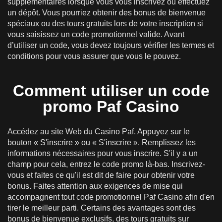
supplémentaires lorsque vous vous inscrivez ou effectuez
un dépôt. Vous pourriez obtenir des bonus de bienvenue
spéciaux ou des tours gratuits lors de votre inscription si
vous saisissez un code promotionnel valide. Avant
d’utiliser un code, vous devez toujours vérifier les termes et
conditions pour vous assurer que vous le pouvez.
Comment utiliser un code
promo Paf Casino
Accédez au site Web du Casino Paf. Appuyez sur le
bouton « S'inscrire » ou « S'inscrire ». Remplissez les
informations nécessaires pour vous inscrire. S'il y a un
champ pour cela, entrez le code promo là-bas. Inscrivez-
vous et faites ce qu'il est dit de faire pour obtenir votre
bonus. Faites attention aux exigences de mise qui
accompagnent tout code promotionnel Paf Casino afin d'en
tirer le meilleur parti. Certains des avantages sont des
bonus de bienvenue exclusifs, des tours gratuits sur