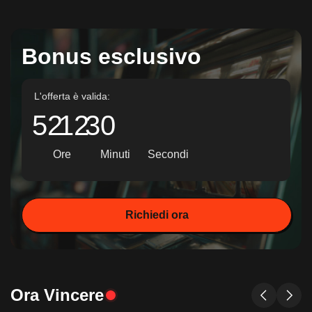
Bonus esclusivo
L'offerta è valida:
52
12
29
Ore
Minuti
Secondi
Richiedi ora
Ora Vincere