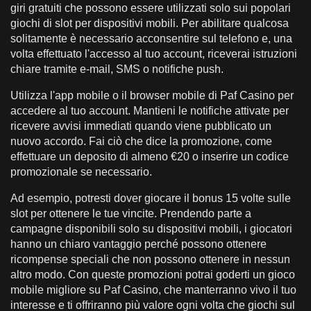
giri gratuiti che possono essere utilizzati solo sui popolari
giochi di slot per dispositivi mobili. Per abilitare qualcosa
solitamente è necessario acconsentire sul telefono e, una
volta effettuato l'accesso al tuo account, riceverai istruzioni
chiare tramite e-mail, SMS o notifiche push.
Utilizza l'app mobile o il browser mobile di Paf Casino per
accedere al tuo account. Mantieni le notifiche attivate per
ricevere avvisi immediati quando viene pubblicato un
nuovo accordo. Fai ciò che dice la promozione, come
effettuare un deposito di almeno €20 o inserire un codice
promozionale se necessario.
Ad esempio, potresti dover giocare il bonus 15 volte sulle
slot per ottenere le tue vincite. Prendendo parte a
campagne disponibili solo su dispositivi mobili, i giocatori
hanno un chiaro vantaggio perché possono ottenere
ricompense speciali che non possono ottenere in nessun
altro modo. Con queste promozioni potrai goderti un gioco
mobile migliore su Paf Casino, che manterranno vivo il tuo
interesse e ti offriranno più valore ogni volta che giochi sul