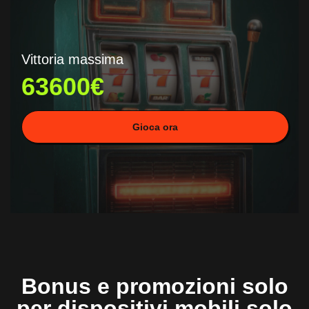
Vittoria massima
63600€
Gioca ora
Bonus e promozioni solo
per dispositivi mobili solo