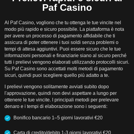
Paf Casino
Al Paf Casino, vogliono che tu ottenga le tue vincite nel
modo più rapido e sicuro possibile. La piattaforma è nota
per avere un processo di pagamento affidabile che ti
assicura di poter ottenere i tuoi soldi senza problemi o
tempi di attesa aggiuntivi. Puoi essere sicuro che le tue
informazioni personali e finanziarie siano al sicuro perché
tutti i prelievi vengono elaborati utilizzando protocolli sicuri.
Su Paf Casino sono accettati molti metodi di pagamento
sicuri, quindi puoi scegliere quello più adatto a te.
I prelievi vengono solitamente avviati subito dopo
l'approvazione, quindi non devi aspettare a lungo per
ottenere le tue vincite. I principali metodi per prelevare
denaro e i tempi di elaborazione sono i seguenti:
Bonifico bancario 1–5 giorni lavorativi €20
Carta di credito/debito 1-3 giorni lavorativi €20