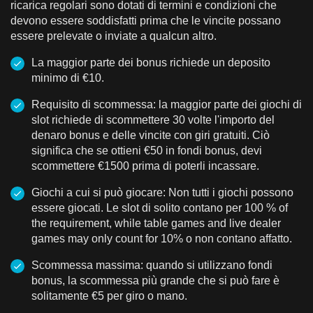
ricarica regolari sono dotati di termini e condizioni che
devono essere soddisfatti prima che le vincite possano
essere prelevate o inviate a qualcun altro.
La maggior parte dei bonus richiede un deposito
minimo di €10.
Requisito di scommessa: la maggior parte dei giochi di
slot richiede di scommettere 30 volte l'importo del
denaro bonus e delle vincite con giri gratuiti. Ciò
significa che se ottieni €50 in fondi bonus, devi
scommettere €1500 prima di poterli incassare.
Giochi a cui si può giocare: Non tutti i giochi possono
essere giocati. Le slot di solito contano per 100 % of
the requirement, while table games and live dealer
games may only count for 10% o non contano affatto.
Scommessa massima: quando si utilizzano fondi
bonus, la scommessa più grande che si può fare è
solitamente €5 per giro o mano.