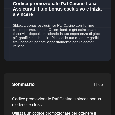
Codice promozionale Paf Casino Italia-
Assicurati il tuo bonus esclusivo e inizia
a vincere
Sblocca bonus esclusivi su Paf Casino con l'ultimo
codice promozionale. Ottieni fondi e giri extra quando
ti iscrivi o depositi, rendendo la tua esperienza di gioco
più gratificante in Italia. Richiedi la tua offerta e goditi
titoli popolari pensati appositamente per i giocatori
italiano.
Sommario
Hide
Codice promozionale Paf Casino: sblocca bonus
e offerte esclusivi
Utilizza un codice promozionale per ottenere il