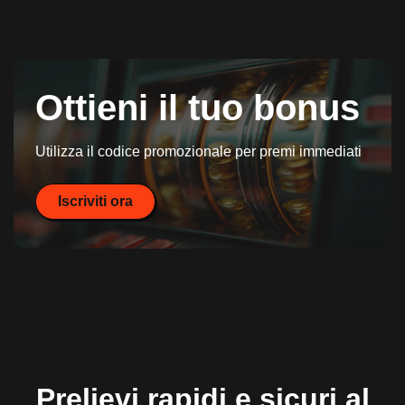
Ottieni il tuo bonus
Utilizza il codice promozionale per premi immediati
Iscriviti ora
Prelievi rapidi e sicuri al