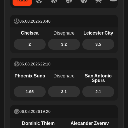
06.08.2026
23:40
Chelsea
Disegnare
Leicester City
2
3.2
3.5
06.08.2026
22:10
Phoenix Suns
Disegnare
San Antonio
Spurs
1.95
3.1
2.1
06.08.2026
19:20
Dominic Thiem
Alexander Zverev