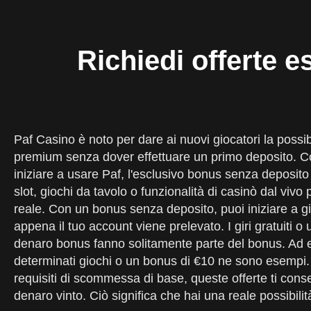
Richiedi offerte e
Paf Casino è noto per dare ai nuovi giocatori la possibi
premium senza dover effettuare un primo deposito. 
iniziare a usare Paf, l'esclusivo bonus senza deposito t
slot, giochi da tavolo o funzionalità di casinò dal viv
reale. Con un bonus senza deposito, puoi iniziare a gi
appena il tuo account viene prelevato. I giri gratuiti o 
denaro bonus fanno solitamente parte del bonus. Ad es
determinati giochi o un bonus di €10 ne sono esempi. U
requisiti di scommessa di base, queste offerte ti cons
denaro vinto. Ciò significa che hai una reale possibilit