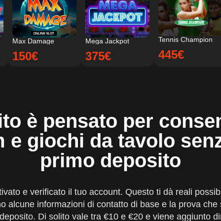
Tennis Champion
Max Damage
Mega Jackpot
445€
150€
375€
to è pensato per consenti
 e giochi da tavolo senz
primo deposito
ato e verificato il tuo account. Questo ti dà reali possibi
 sono alcune informazioni di contatto di base e la prova che
a deposito. Di solito vale tra €10 e €20 e viene aggiunto 