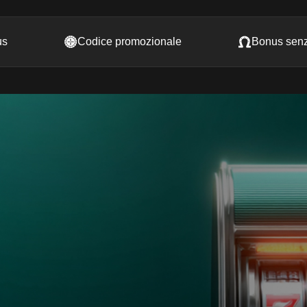
us
Codice promozionale
Bonus senz