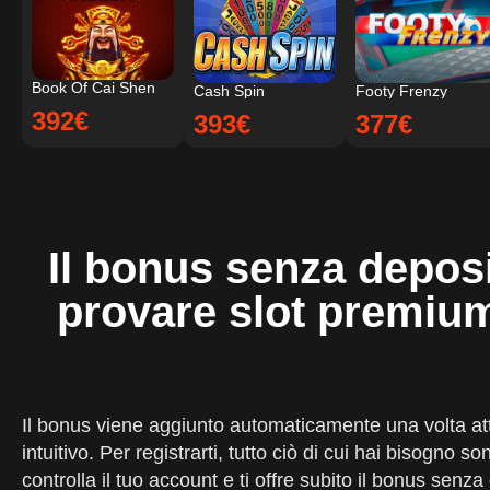
455€
448€
Footy Frenzy
377€
Il bonus senza deposi
provare slot premium
Il bonus viene aggiunto automaticamente una volta attiv
intuitivo. Per registrarti, tutto ciò di cui hai bisogno
controlla il tuo account e ti offre subito il bonus senz