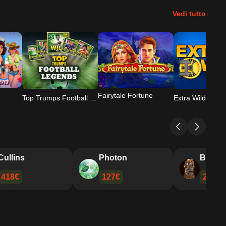
Vedi tutto
Fairytale Fortune
Top Trumps Football Legends
Extra Wild
Zoe
Cullins
Photo
423€
418€
127€