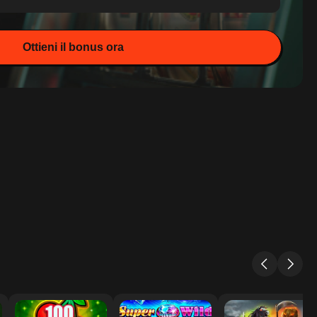
Ottieni il bonus ora