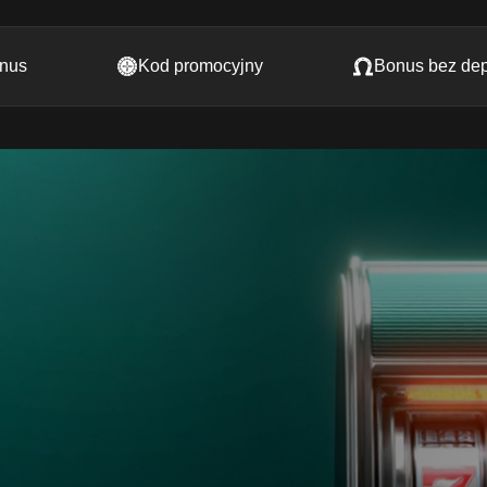
nus
Kod promocyjny
Bonus bez de