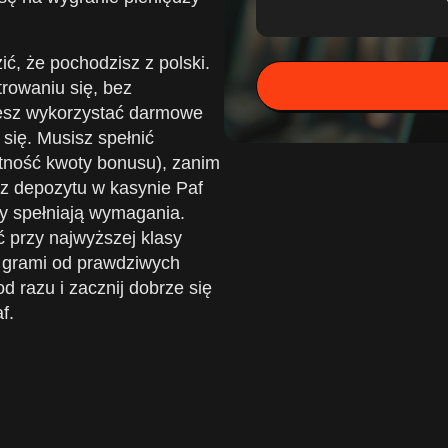
ić, że pochodzisz z polski.
rowaniu się, bez
esz wykorzystać darmowe
 się. Musisz spełnić
tność kwoty bonusu), zanim
z depozytu w kasynie Paf
zy spełniają wymagania.
ić przy najwyższej klasy
 grami od prawdziwych
 razu i zacznij dobrze się
f.