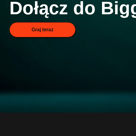
Dołącz do Big
Graj teraz