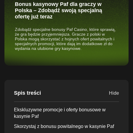
Bonus kasynowy Paf dla graczy w
Polska – Zdobądź swoją specjalną
ofertę już teraz
Zdobądź specjalne bonusy Paf Casino, które sprawią,
że gra będzie przyjemniejsza. Gracze z polski w
Polska mogą skorzystać z hojnych ofert powitalnych i
specjalnych promocji, które dają im dodatkowe zł do
wydania na ulubione gry kasynowe.
Spis treści
Hide
Ekskluzywne promocje i oferty bonusowe w
kasynie Paf
Skorzystaj z bonusu powitalnego w kasynie Paf