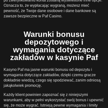
po zweryfikowaniu konta zostaną wyświetlone inne opcje.
Oznacza to, że wypłacając wygraną, możesz mieć
pewność, że Twoje dane osobowe i dane bankowe są
zawsze bezpieczne w Paf Casino.
Warunki bonusu
depozytowego i
wymagania dotyczące
zakładów w kasynie Paf
Kasyno Paf ma jasne warunki bonusu od depozytu i
wymagania dotyczące zakładów, dzięki czemu gracze
dokładnie wiedzą, czego się spodziewać, zanim odniosą
jakąkolwiek promocję.
Każdy klient powinien zapoznać się z niniejszymi
warunkami, aby w pełni wykorzystać swój bonus i upewnić
się, że może wygrać. Istnieją pewne wymagania i limity