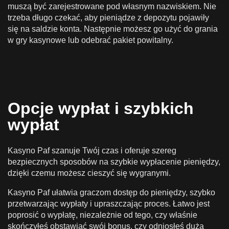
muszą być zarejestrowane pod własnym nazwiskiem. Nie
trzeba długo czekać, aby pieniądze z depozytu pojawiły
się na saldzie konta. Następnie możesz go użyć do grania
w gry kasynowe lub odebrać pakiet powitalny.
Opcje wypłat i szybkich
wypłat
Kasyno Paf szanuje Twój czas i oferuje szereg
bezpiecznych sposobów na szybkie wypłacenie pieniędzy,
dzięki czemu możesz cieszyć się wygranymi.
Kasyno Paf ułatwia graczom dostęp do pieniędzy, szybko
przetwarzając wypłaty i upraszczając proces. Łatwo jest
poprosić o wypłatę, niezależnie od tego, czy właśnie
skończyłeś obstawiać swój bonus, czy odniosłeś dużą