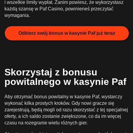
i wszelkie limity wypłat. Zanim powiesz, że wykorzystasz
każdą szansę w Paf Casino, powinieneś przeczytać
wymagania.
Odbierz swój bonus w kasynie Paf już teraz
Skorzystaj z bonusu
powitalnego w kasynie Paf
Aby otrzymać bonus powitalny w kasynie Paf, wystarczy
wykonać kilka prostych kroków. Gdy nowi gracze się
zarejestrują, będą mogli od razu skorzystać z tej specjalnej
oferty, a ich saldo zostanie zwiększone, co da im więcej
czasu na rozegranie wielu różnych gier.