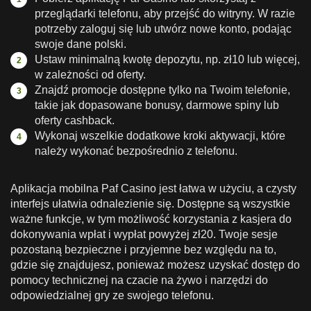
przeglądarki telefonu, aby przejść do witryny. W razie
potrzeby zaloguj się lub utwórz nowe konto, podając
swoje dane polski.
Ustaw minimalną kwotę depozytu, np. zł10 lub więcej,
w zależności od oferty.
Znajdź promocje dostępne tylko na Twoim telefonie,
takie jak dopasowane bonusy, darmowe spiny lub
oferty cashback.
Wykonaj wszelkie dodatkowe kroki aktywacji, które
należy wykonać bezpośrednio z telefonu.
Aplikacja mobilna Paf Casino jest łatwa w użyciu, a czysty
interfejs ułatwia odnalezienie się. Dostępne są wszystkie
ważne funkcje, w tym możliwość korzystania z kasjera do
dokonywania wpłat i wypłat powyżej zł20. Twoje sesje
pozostaną bezpieczne i przyjemne bez względu na to,
gdzie się znajdujesz, ponieważ możesz uzyskać dostęp do
pomocy technicznej na czacie na żywo i narzędzi do
odpowiedzialnej gry ze swojego telefonu.