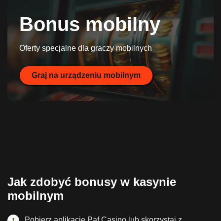
Bonus mobilny
Oferty specjalne dla graczy mobilnych
Graj na urządzeniu mobilnym
Jak zdobyć bonusy w kasynie
mobilnym
Pobierz aplikację Paf Casino lub skorzystaj z