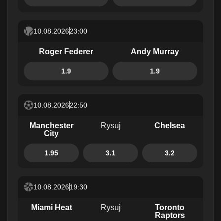
10.08.2026
23:00
Roger Federer
Andy Murray
1.9
1.9
10.08.2026
22:50
Manchester
Rysuj
Chelsea
City
1.95
3.1
3.2
10.08.2026
19:30
Miami Heat
Rysuj
Toronto
Raptors