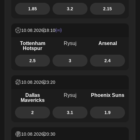
1.85
3.2
2.15
10.08.2026
18:10
Tottenham
Rysuj
Arsenal
Hotspur
2.5
3
2.4
10.08.2026
23:20
Dallas
Rysuj
Phoenix Suns
Mavericks
2
3.1
1.9
10.08.2026
20:30