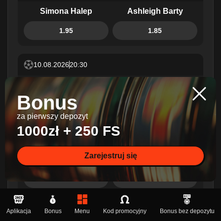
Simona Halep
Ashleigh Barty
1.95
1.85
10.08.2026
20:30
Juventus
Rysuj
AC Milan
Bonus
2.1
3.3
3
za pierwszy depozyt
1000zł + 250 FS
10.08.2026
23:50
Zarejestruj się
Rafael Nadal
Dominic Thiem
1.5
2.5
Aplikacja
Bonus
Menu
Kod promocyjny
Bonus bez depozytu
1
2
3
4
Następny