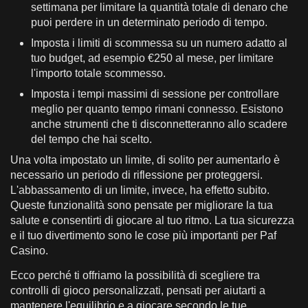
settimana per limitare la quantità totale di denaro che
puoi perdere in un determinato periodo di tempo.
Imposta i limiti di scommessa su un numero adatto al
tuo budget, ad esempio €250 al mese, per limitare
l'importo totale scommesso.
Imposta i tempi massimi di sessione per controllare
meglio per quanto tempo rimani connesso. Esistono
anche strumenti che ti disconnetteranno allo scadere
del tempo che hai scelto.
Una volta impostato un limite, di solito per aumentarlo è
necessario un periodo di riflessione per proteggersi.
L'abbassamento di un limite, invece, ha effetto subito.
Queste funzionalità sono pensate per migliorare la tua
salute e consentirti di giocare al tuo ritmo. La tua sicurezza
e il tuo divertimento sono le cose più importanti per Paf
Casino.
Ecco perché ti offriamo la possibilità di scegliere tra
controlli di gioco personalizzati, pensati per aiutarti a
mantenere l'equilibrio e a giocare secondo le tue