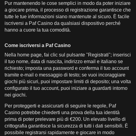
Pur mantenendo le cose semplici in modo da poter iniziare
a giocare prima, il processo di registrazione garantisce che
tutte le tue informazioni siano mantenute al sicuro. È facile
iscriversi a Paf Casino da qualsiasi dispositivo perché
hanno a cuore la tua comodità.
Come iscriversi a Paf Casino
Nella home page, fai clic sul pulsante "Registrati"; inserisci
il tuo nome, data di nascita, indirizzo email e italiano se
richiesto; imposta una password e conferma il tuo account
tramite e-mail o messaggio di testo; se vuoi incoraggiare
giochi più sicuri, puoi impostare limiti di deposito; una volta
configurato il tuo account, puoi iniziare a guardarti intorno
nei giochi.
Per proteggerti e assicurarti di seguire le regole, Paf
Casino potrebbe chiederti una prova della tua identità
prima di poter prelevare più di €200. Un elevato livello di
crittografia garantisce la sicurezza di tutti i dati sensibili. È
possibile registrarsi rapidamente e giocare in modo