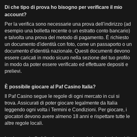
Di che tipo di prova ho bisogno per verificare il mio
account?
Per la verifica sono necessarie una prova dell'indirizzo (ad
esempio una bolletta recente o un estratto conto bancario)
e talvolta una prova del metodo di pagamento. È richiesto
un documento d'identità con foto, come un passaporto o un
documento d'identità nazionale. Questi documenti devono
essere caricati in modo sicuro nella sezione del tuo profilo
in modo da poter essere verificato ed effettuare depositi e
prelievi.
È possibile giocare al Paf Casino Italia?
Il Paf Casino segue le regole di ogni mercato in cui si
trova. Assicurati di poter giocare legalmente da Italia
leggendo ogni volta i Termini e Condizioni. Per giocare, i
giocatori devono avere almeno 18 anni e rispettare tutte le
altre regole locali.