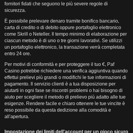
fornitori fidati che seguono le più severe regole di
sicurezza.
È possibile prelevare denaro tramite bonifico bancario,
carta di credito o di debito oppure portafoglio elettronico
come Skrill o Neteller. Il tempo minimo di elaborazione per
ciascun metodo è di uno o tre giorni lavorativi. Se utilizzi
un portafoglio elettronico, la transazione verrà completata
entro 24 ore.
Per motivi di conformità e per proteggere il tuo €, Paf
Casino potrebbe richiedere una verifica aggiuntiva quando
effettui prelievi più grandi o modifichi le tue informazioni di
pagamento. Il servizio clienti è a tua disposizione per
aiutarti in ogni fase se riscontri problemi o hai bisogno di
aiuto per scegliere il metodo di prelievo più adatto alle tue
esigenze. Rendere facile e chiaro ottenere le tue vincite è
reso possibile da questa dedizione alla comodità e
all'apertura.
Impostazione dei limiti dell'account per un gioco sicuro