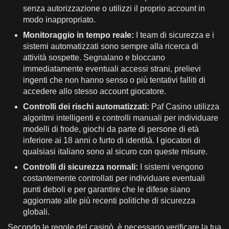
senza autorizzazione o utilizzi il proprio account in
modo inappropriato.
Monitoraggio in tempo reale:
I team di sicurezza e i
sistemi automatizzati sono sempre alla ricerca di
attività sospette. Segnalano e bloccano
immediatamente eventuali accessi strani, prelievi
ingenti che non hanno senso o più tentativi falliti di
accedere allo stesso account giocatore.
Controlli dei rischi automatizzati:
Paf Casino utilizza
algoritmi intelligenti e controlli manuali per individuare
modelli di frode, giochi da parte di persone di età
inferiore ai 18 anni o furto di identità. I giocatori di
qualsiasi italiano sono al sicuro con queste misure.
Controlli di sicurezza normali:
I sistemi vengono
costantemente controllati per individuare eventuali
punti deboli e per garantire che le difese siano
aggiornate alle più recenti politiche di sicurezza
globali.
Secondo le regole del casinò, è necessario verificare la tua