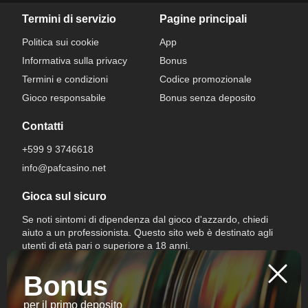
Termini di servizio
Pagine principali
Politica sui cookie
App
Informativa sulla privacy
Bonus
Termini e condizioni
Codice promozionale
Gioco responsabile
Bonus senza deposito
Contatti
+599 9 3746618
info@pafcasino.net
Gioca sul sicuro
Se noti sintomi di dipendenza dal gioco d'azzardo, chiedi
aiuto a un professionista. Questo sito web è destinato agli
utenti di età pari o superiore a 18 anni.
Bonus
per il primo deposito