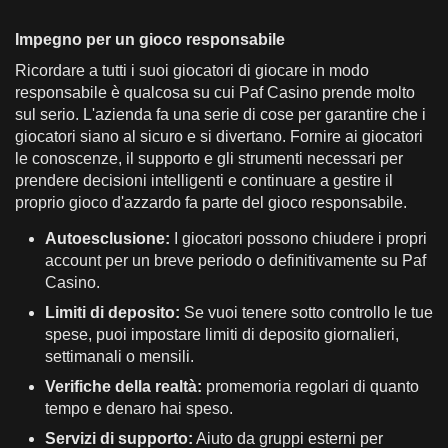
Impegno per un gioco responsabile
Ricordare a tutti i suoi giocatori di giocare in modo
responsabile è qualcosa su cui Paf Casino prende molto
sul serio. L'azienda fa una serie di cose per garantire che i
giocatori siano al sicuro e si divertano. Fornire ai giocatori
le conoscenze, il supporto e gli strumenti necessari per
prendere decisioni intelligenti e continuare a gestire il
proprio gioco d'azzardo fa parte del gioco responsabile.
Autoesclusione:
I giocatori possono chiudere i propri
account per un breve periodo o definitivamente su Paf
Casino.
Limiti di deposito:
Se vuoi tenere sotto controllo le tue
spese, puoi impostare limiti di deposito giornalieri,
settimanali o mensili.
Verifiche della realtà:
promemoria regolari di quanto
tempo e denaro hai speso.
Servizi di supporto:
Aiuto da gruppi esterni per