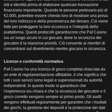
età e identità prima di elaborare qualsiasi transazione
finanziaria importante. Quando le persone prelevano più di
€2.000, potrebbe essere chiesto loro di mostrare una prova
del loro indirizzo e della provenienza del denaro. Ciò viene
fatto per proteggere la loro sicurezza e l'integrità della
piattaforma. Questi protocolli garantiscono che Paf Casino
sia un luogo sicuro in cui giocare, dove la sicurezza dei
giocatori è la massima priorità. Ciò consente ai membri di
concentrarsi sul divertimento mentre giocano in sicurezza.
Licenze e conformità normativa
Paf Casino ha una licenza di gioco completa rilasciata da
un ente di regolamentazione affidabile, il che significa che
tutti i suoi servizi sono legali e supervisionati da autorità
indipendenti. In questo modo si garantisce che
l'esperienza sia chiara e che la sicurezza dei giocatori e il
gioco corretto vengano sempre al primo posto. Gli audit
vengono effettuati regolarmente per garantire che i risultati
dei giochi, la gestione dei depositi e la protezione dei dati